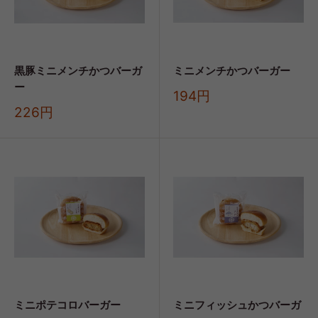
黒豚ミニメンチかつバーガ
ミニメンチかつバーガー
ー
販
194円
売
販
226円
価
売
格
価
格
ミニポテコロバーガー
ミニフィッシュかつバーガ