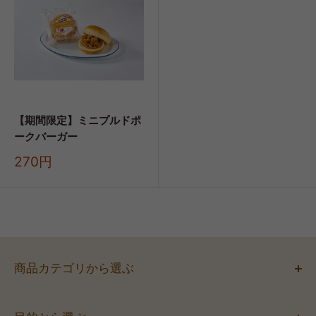
【期間限定】ミニプルドポ
ークバーガー
販
270円
売
価
格
商品カテゴリから選ぶ
お弁当