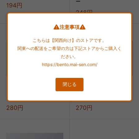
ー
販
194円
売
販
248円
価
売
格
価
注意事項
格
こちらは【関西向け】のストアです。
関東への配送をご希望の方は下記ストアからご購入く
ださい。
https://bento.mai-sen.com/
閉じる
ミニエビかつバーガー
ミニヒレかつバーガー
販
販
280円
270円
売
売
価
価
格
格