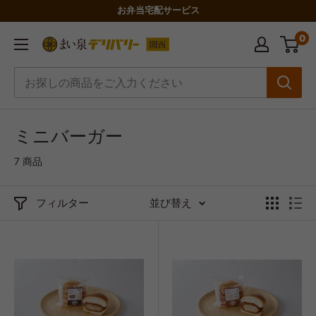
コ
お弁当宅配サービス
ン
0
ま
テ
い
ン
泉
ツ
デ
に
リ
ス
ミニバーガー
バ
キ
7 商品
リ
ッ
ー
プ
フィルター
並び替え
関
す
西
る