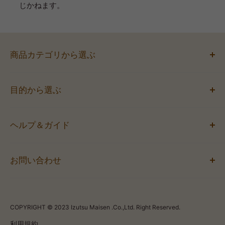
じかねます。
商品カテゴリから選ぶ
お弁当
目的から選ぶ
サンドイッチ
ミニバーガー
会議におすすめ
オードブル
ヘルプ＆ガイド
イベントにおすすめ
お飲み物
人気のロケ弁当
ご利用案内
袋
1,000円未満のお弁当
お問い合わせ
配達エリア
すべての商品
1,000円以上のお弁当
よくあるご質問
【インターネットからお問い合わせ】
お問い合わせフォーム
COPYRIGHT © 2023 Izutsu Maisen .Co.,Ltd. Right Reserved.
利用規約