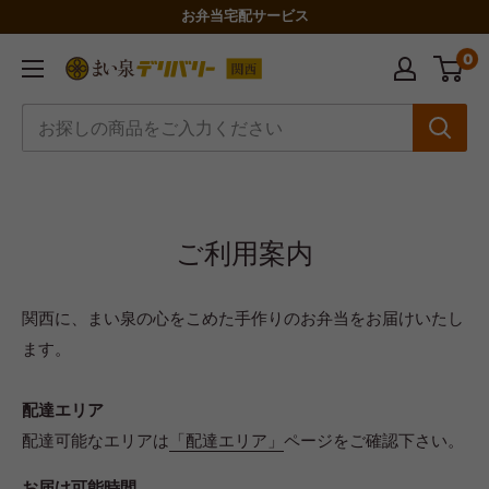
コ
お弁当宅配サービス
ン
0
ま
テ
い
ン
泉
ツ
デ
に
リ
ス
バ
キ
ご利用案内
リ
ッ
ー
プ
関
関西に、まい泉の心をこめた手作りのお弁当をお届けいたし
す
西
ます。
る
配達エリア
配達可能なエリアは
「配達エリア」
ページをご確認下さい。
お届け可能時間