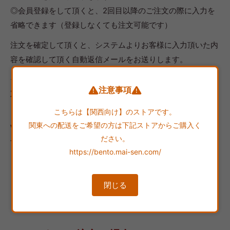
◎会員登録をして頂くと、2回目以降のご注文の際に入力を
省略できます（登録しなくても注文可能です）
注文を確定して頂くと、システムよりお客様に入力頂いた内
容を確認して頂く自動返信メールをお送りします。
その後、ご注文内容に不備がない場合、まい泉より『受注確
注意事項
定のお知らせ』メールをお送り致します。
こちらは【関西向け】のストアです。
【請求書払いについて】
関東への配送をご希望の方は下記ストアからご購入く
WEB注文にて請求書（NP掛け払い）をお選びいただけま
ださい。
す。
https://bento.mai-sen.com/
閉じる